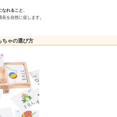
になれること
。
成長を自然に促します。
もちゃの選び方