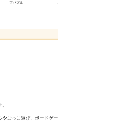
プパズル
ボール転がし
にした知育玩具
す。
ルやごっこ遊び、ボードゲー