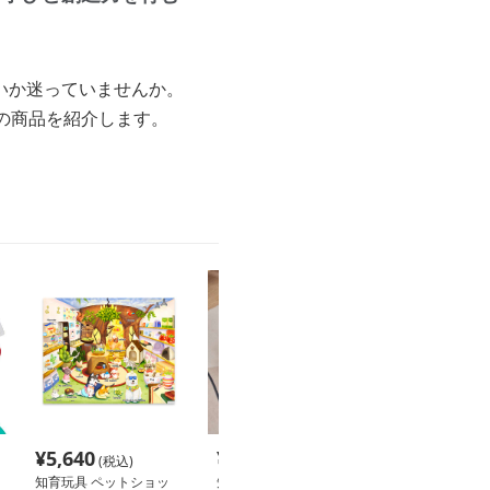
いか迷っていませんか。
の商品を紹介します。
¥
5,640
¥
7,320
¥
4,980
(税込)
(税込)
(税込
知育玩具 ペットショッ
知育玩具 うねうね迷路
木製の積み木を