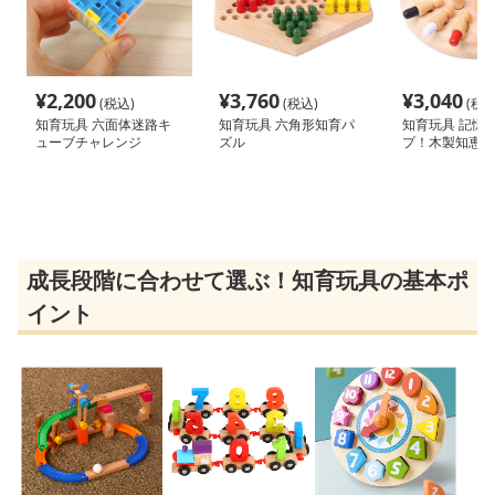
¥
2,200
¥
3,760
¥
3,040
(税込)
(税込)
(税込
知育玩具 六面体迷路キ
知育玩具 六角形知育パ
知育玩具 記憶
ューブチャレンジ
ズル
プ！木製知恵の
成長段階に合わせて選ぶ！知育玩具の基本ポ
イント