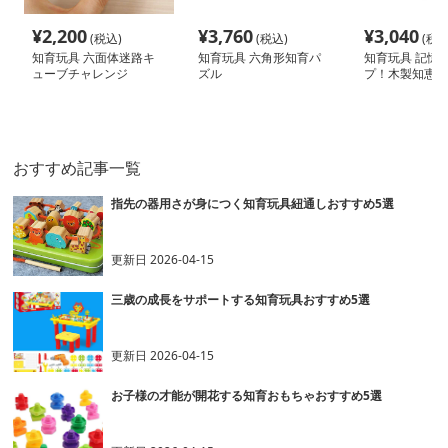
¥
2,200
¥
3,760
¥
3,040
(税込)
(税込)
(税込
知育玩具 六面体迷路キ
知育玩具 六角形知育パ
知育玩具 記憶
ューブチャレンジ
ズル
プ！木製知恵の
おすすめ記事一覧
指先の器用さが身につく知育玩具紐通しおすすめ5選
更新日
2026-04-15
三歳の成長をサポートする知育玩具おすすめ5選
更新日
2026-04-15
お子様の才能が開花する知育おもちゃおすすめ5選