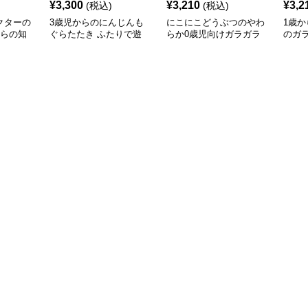
¥
3,300
¥
3,210
¥
3,2
(税込)
(税込)
クターの
3歳児からのにんじんも
にこにこどうぶつのやわ
1歳
からの知
ぐらたたき ふたりで遊
らか0歳児向けガラガラ
のガ
べる知育玩具
ボール知育玩具
ット