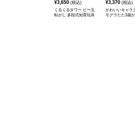
¥
3,650
¥
3,370
(税込)
(税込)
くるくるタワー ビー玉
かわいいキャラ
転がし 多段式知育玩具
モグラたた3歳
育玩具