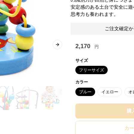
安定感のある土台で安全に遊
思考力も養われます。
ご注文確定か
2,170
円
Next slide
サイズ
フリーサイズ
カラー
ブルー
イエロー
オ
購
カー