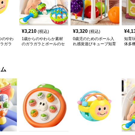
¥
3,210
¥
3,320
¥
4,1
(税込)
(税込)
つのやわ
1歳からのやわらか素材
0歳児のためのボール入
知育玩
ガラガラ
のガラガラとボールのセ
れ感覚遊びキューブ知育
体多
ット知育玩具
玩具
テム