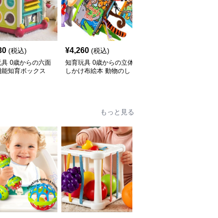
30
¥
4,260
¥
2,170
(税込)
(税込)
(税込)
具 0歳からの六面
知育玩具 0歳からの立体
知育玩具 ２歳児 くる
機能知育ボックス
しかけ布絵本 動物のし
くるビーズコースター木
っぽ
製ルーピング
もっと見る