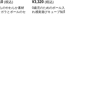
10
¥
3,320
¥
4,130
(税込)
(税込)
(税込)
からのやわらか素材
0歳児のためのボール入
知育玩具 0歳からの六面
ラガラとボールのセ
れ感覚遊びキューブ知育
体多機能知育ボックス
知育玩具
玩具