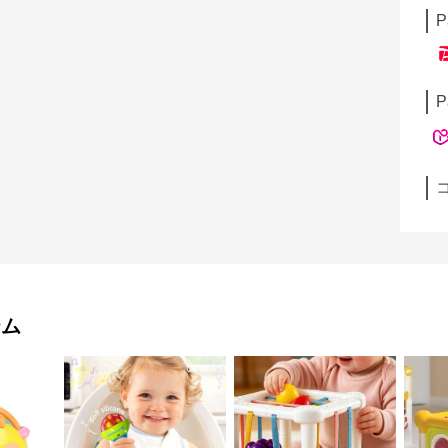
P
P
テム