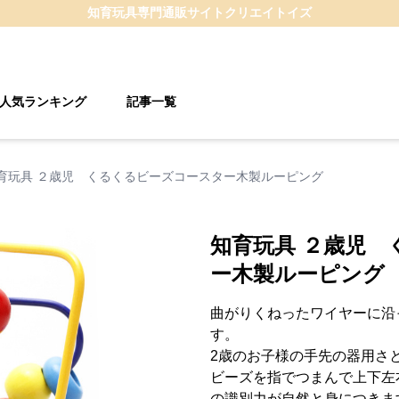
知育玩具
専門通販サイト
クリエイトイズ
人気ランキング
記事一覧
育玩具 ２歳児 くるくるビーズコースター木製ルーピング
知育玩具 ２歳児
ー木製ルーピング
曲がりくねったワイヤーに沿
す。
2歳のお子様の手先の器用さ
ビーズを指でつまんで上下左
の識別力が自然と身につきま