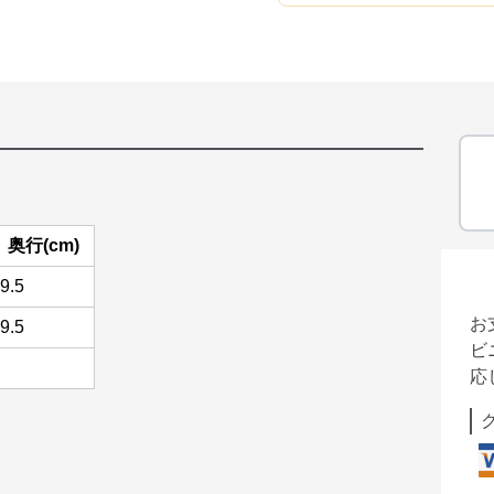
奥行(cm)
9.5
お
9.5
ビ
応