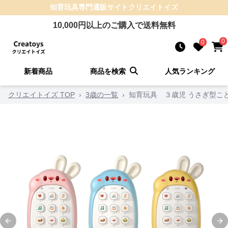
知育玩具
専門通販サイト
クリエイトイズ
10,000
円以上のご購入で送料無料
0
0
新着商品
商品を検索
人気ランキング
クリエイトイズ TOP
›
3歳の一覧
›
知育玩具 ３歳児 うさぎ型こ
Previous slide
Ne