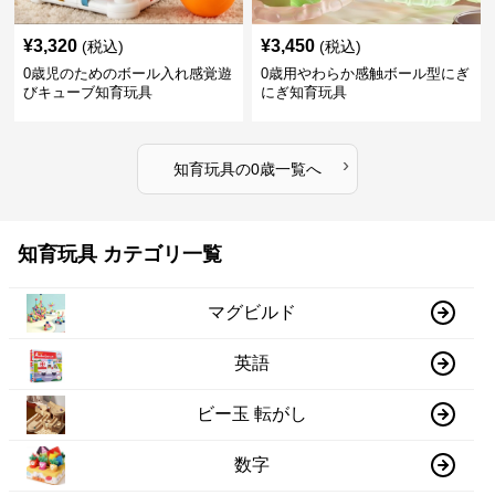
¥
3,320
¥
3,450
(税込)
(税込)
0歳児のためのボール入れ感覚遊
0歳用やわらか感触ボール型にぎ
びキューブ知育玩具
にぎ知育玩具
›
知育玩具
の
0歳
一覧へ
知育玩具 カテゴリ一覧
マグビルド
英語
ビー玉 転がし
数字