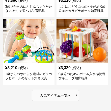
¥
3,300
¥
3,210
(税込)
(税込)
3歳児からのにんじんもぐらたた
にこにこどうぶつのやわらか0歳
き ふたりで遊べる知育玩具
児向けガラガラボール知育玩具
¥
3,210
¥
3,320
(税込)
(税込)
1歳からのやわらか素材のガラガ
0歳児のためのボール入れ感覚遊
ラとボールのセット知育玩具
びキューブ知育玩具
›
人気アイテム一覧へ