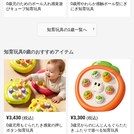
0歳児のためのボール入れ感覚遊
0歳用やわらか感触ボール型にぎ
びキューブ知育玩具
にぎ知育玩具
›
知育玩具
の
1歳
一覧へ
知育玩具0歳のおすすめアイテム
¥
3,430
¥
3,300
(税込)
(税込)
0歳児用もぐらたたき感覚の押し
3歳児からのにんじんもぐらたた
ボタン知育玩具
き ふたりで遊べる知育玩具