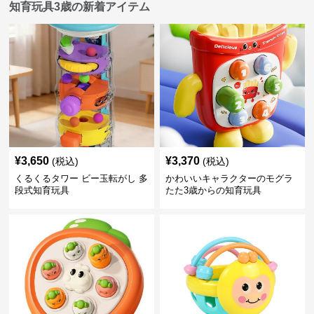
知育玩具3歳の新着アイテム
¥
3,650
¥
3,370
(税込)
(税込)
くるくるタワー ビー玉転がし 多
かわいいキャラクターのモグラ
段式知育玩具
たた3歳からの知育玩具