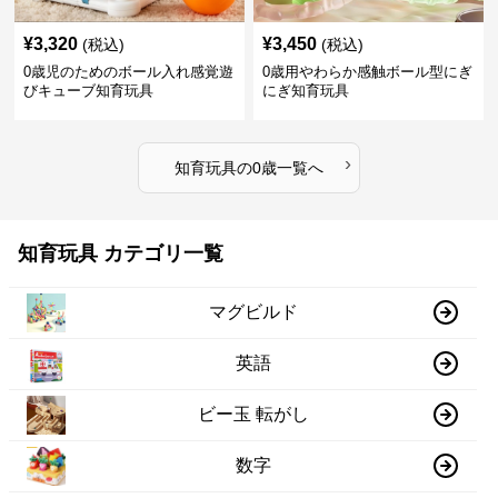
¥
3,320
¥
3,450
(税込)
(税込)
0歳児のためのボール入れ感覚遊
0歳用やわらか感触ボール型にぎ
びキューブ知育玩具
にぎ知育玩具
›
知育玩具
の
0歳
一覧へ
知育玩具 カテゴリ一覧
マグビルド
英語
ビー玉 転がし
数字