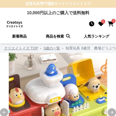
知育玩具
専門通販サイト
クリエイトイズ
10,000
円以上のご購入で送料無料
0
0
新着商品
商品を検索
人気ランキング
クリエイトイズ TOP
›
3歳の一覧
›
知育玩具 3歳児 農場どうぶ
Previous slide
Ne