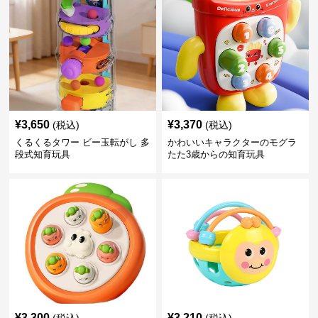
¥
3,650
¥
3,370
(税込)
(税込)
くるくるタワー ビー玉転がし 多
かわいいキャラクターのモグラ
段式知育玩具
たた3歳からの知育玩具
¥
3,300
¥
3,210
(税込)
(税込)