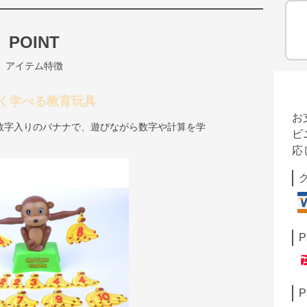
POINT
アイテム特徴
く学べる教育玩具
お
数字入りのバナナで、遊びながら数字や計算を学
ビ
応
P
P