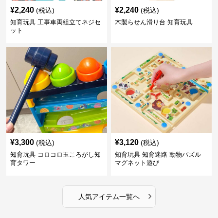
¥
2,240
¥
2,240
(税込)
(税込)
知育玩具 工事車両組立てネジセ
木製らせん滑り台 知育玩具
ット
¥
3,300
¥
3,120
(税込)
(税込)
知育玩具 コロコロ玉ころがし知
知育玩具 知育迷路 動物パズル
育タワー
マグネット遊び
›
人気アイテム一覧へ