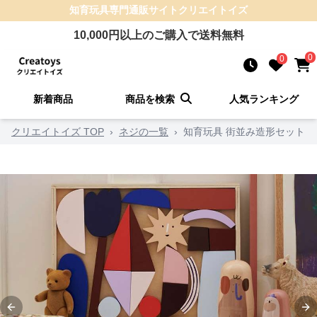
知育玩具
専門通販サイト
クリエイトイズ
10,000
円以上のご購入で送料無料
0
0
新着商品
商品を検索
人気ランキング
クリエイトイズ TOP
›
ネジの一覧
›
知育玩具 街並み造形セット
Previous slide
Ne