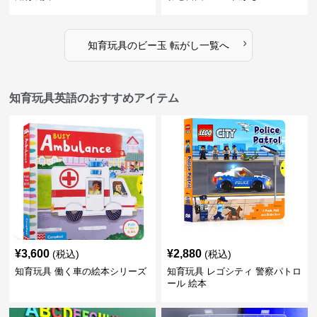
›
知育玩具
の
ビー玉 転がし
一覧へ
知育玩具英語のおすすめアイテム
¥
3,600
¥
2,880
(税込)
(税込)
知育玩具 働く車の絵本シリーズ
知育玩具 レゴシティ 警察パトロ
ール 絵本