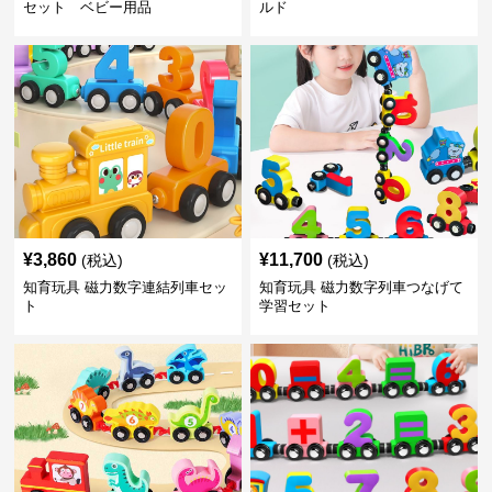
セット ベビー用品
ルド
¥
3,860
¥
11,700
(税込)
(税込)
知育玩具 磁力数字連結列車セッ
知育玩具 磁力数字列車つなげて
ト
学習セット