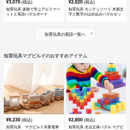
¥
3,070
¥
2,020
(税込)
(税込)
知育玩具 迷路で学ぶアルファベ
知育玩具 モンテッソーリ 木製文
ットと英語パズルボード
字と数字のはめ込みパズルセッ
ト
›
知育玩具
の
英語
一覧へ
知育玩具マグビルドのおすすめアイテム
¥
6,230
¥
2,800
(税込)
(税込)
知育玩具 マグビルド木製電車
知育玩具 光る立体パズル マグビ