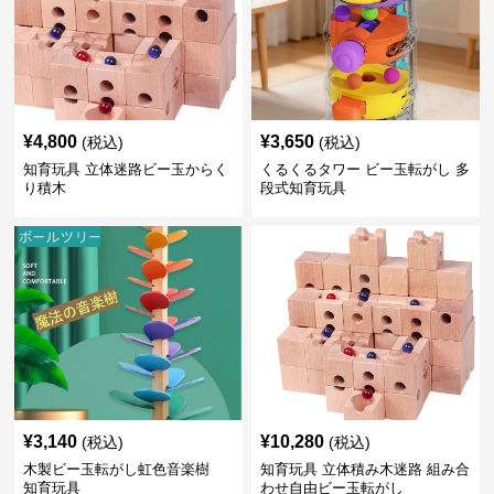
¥
4,800
¥
3,650
(税込)
(税込)
知育玩具 立体迷路ビー玉からく
くるくるタワー ビー玉転がし 多
り積木
段式知育玩具
¥
3,140
¥
10,280
(税込)
(税込)
木製ビー玉転がし虹色音楽樹
知育玩具 立体積み木迷路 組み合
知育玩具
わせ自由ビー玉転がし