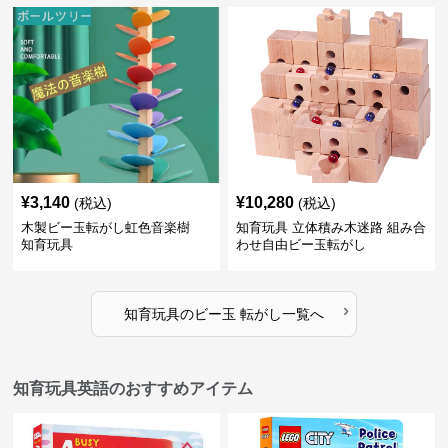
¥
3,140
¥
10,280
(税込)
(税込)
木製ビー玉転がし虹色音楽樹
知育玩具 立体積み木迷路 組み合
知育玩具
わせ自由ビー玉転がし
›
知育玩具
の
ビー玉 転がし
一覧へ
知育玩具英語のおすすめアイテム