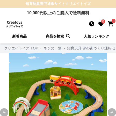
知育玩具
専門通販サイト
クリエイトイズ
10,000
円以上のご購入で送料無料
0
0
新着商品
商品を検索
人気ランキング
クリエイトイズ TOP
›
ネジの一覧
›
知育玩具 夢の街づくり運転セ
Previous slide
Ne