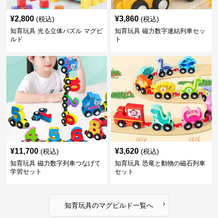
¥
2,800
¥
3,860
(税込)
(税込)
知育玩具 光る立体パズル マグビ
知育玩具 磁力数字連結列車セッ
ルド
ト
¥
11,700
¥
3,620
(税込)
(税込)
知育玩具 磁力数字列車つなげて
知育玩具 恐竜と動物の磁石列車
学習セット
セット
›
知育玩具
の
マグビルド
一覧へ