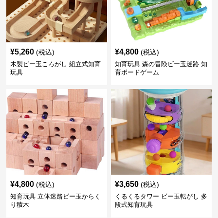
¥
5,260
¥
4,800
(税込)
(税込)
木製ビー玉ころがし 組立式知育
知育玩具 森の冒険ビー玉迷路 知
玩具
育ボードゲーム
¥
4,800
¥
3,650
(税込)
(税込)
知育玩具 立体迷路ビー玉からく
くるくるタワー ビー玉転がし 多
り積木
段式知育玩具