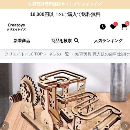
知育玩具
専門通販サイト
クリエイトイズ
10,000
円以上のご購入で送料無料
0
0
新着商品
商品を検索
人気ランキング
クリエイトイズ TOP
›
ネジの一覧
›
知育玩具 職人技の歯車仕掛け
Previous slide
Ne