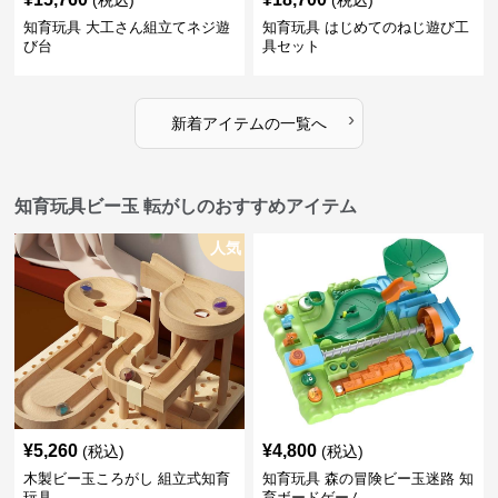
(税込)
(税込)
知育玩具 大工さん組立てネジ遊
知育玩具 はじめてのねじ遊び工
び台
具セット
›
新着アイテムの一覧へ
知育玩具ビー玉 転がしのおすすめアイテム
人気
¥
5,260
¥
4,800
(税込)
(税込)
木製ビー玉ころがし 組立式知育
知育玩具 森の冒険ビー玉迷路 知
玩具
育ボードゲーム