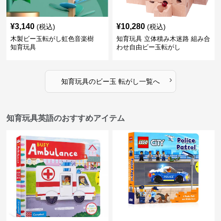
¥
3,140
¥
10,280
(税込)
(税込)
木製ビー玉転がし虹色音楽樹
知育玩具 立体積み木迷路 組み合
知育玩具
わせ自由ビー玉転がし
›
知育玩具
の
ビー玉 転がし
一覧へ
知育玩具英語のおすすめアイテム