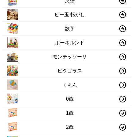
英語
ビー玉 転がし
数字
ポーネルンド
モンテッソーリ
ピタゴラス
くもん
0歳
1歳
2歳