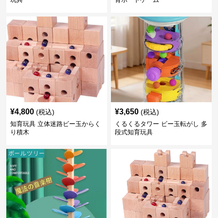
¥
4,800
¥
3,650
(税込)
(税込)
知育玩具 立体迷路ビー玉からく
くるくるタワー ビー玉転がし 多
り積木
段式知育玩具