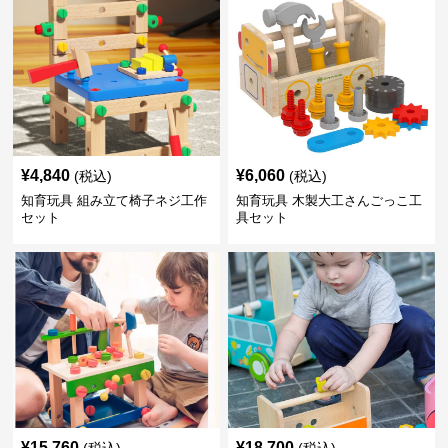
¥
4,840
¥
6,060
(税込)
(税込)
知育玩具 組み立て椅子ネジ工作
知育玩具 木製大工さんごっこ工
セット
具セット
¥
15,760
¥
18,700