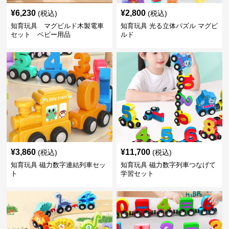
¥
6,230
¥
2,800
(税込)
(税込)
知育玩具 マグビルド木製電車
知育玩具 光る立体パズル マグビ
セット ベビー用品
ルド
¥
3,860
¥
11,700
(税込)
(税込)
知育玩具 磁力数字連結列車セッ
知育玩具 磁力数字列車つなげて
ト
学習セット