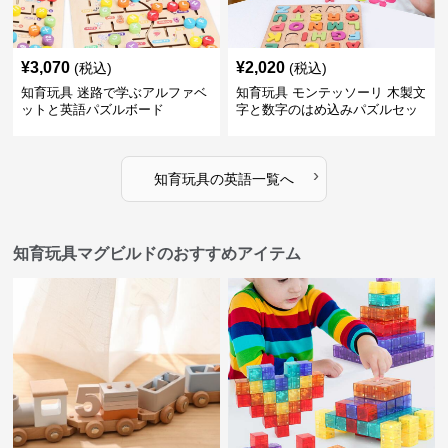
¥
3,070
¥
2,020
(税込)
(税込)
知育玩具 迷路で学ぶアルファベ
知育玩具 モンテッソーリ 木製文
ットと英語パズルボード
字と数字のはめ込みパズルセッ
ト
›
知育玩具
の
英語
一覧へ
知育玩具マグビルドのおすすめアイテム