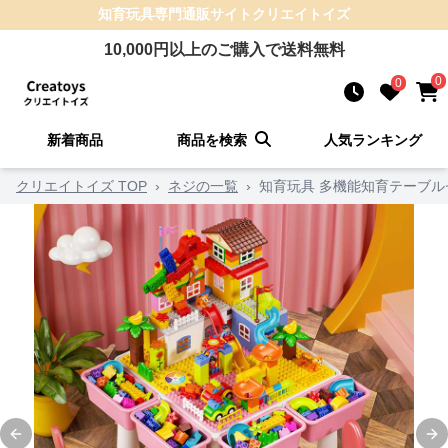
知育玩具
専門通販サイト
クリエイトイズ
10,000
円以上のご購入で送料無料
0
0
新着商品
商品を検索
人気ランキング
クリエイトイズ TOP
›
ネジの一覧
›
知育玩具 多機能知育テーブル
Previous slide
Ne