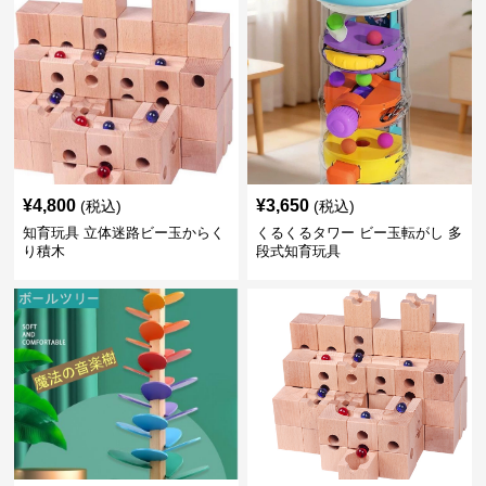
¥
4,800
¥
3,650
(税込)
(税込)
知育玩具 立体迷路ビー玉からく
くるくるタワー ビー玉転がし 多
り積木
段式知育玩具