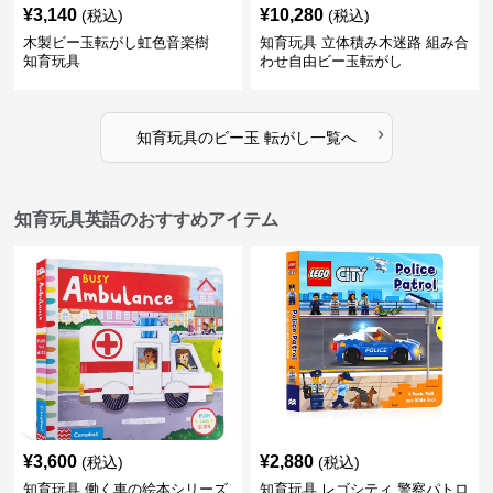
¥
3,140
¥
10,280
(税込)
(税込)
木製ビー玉転がし虹色音楽樹
知育玩具 立体積み木迷路 組み合
知育玩具
わせ自由ビー玉転がし
›
知育玩具
の
ビー玉 転がし
一覧へ
知育玩具英語のおすすめアイテム
¥
3,600
¥
2,880
(税込)
(税込)
知育玩具 働く車の絵本シリーズ
知育玩具 レゴシティ 警察パトロ