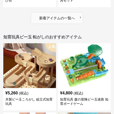
び台
具セット
›
新着アイテムの一覧へ
知育玩具ビー玉 転がしのおすすめアイテム
人気
¥
5,260
¥
4,800
(税込)
(税込)
木製ビー玉ころがし 組立式知育
知育玩具 森の冒険ビー玉迷路 知
玩具
育ボードゲーム