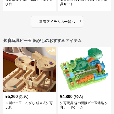
び台
具セット
›
新着アイテムの一覧へ
知育玩具ビー玉 転がしのおすすめアイテム
人気
¥
5,260
¥
4,800
(税込)
(税込)
木製ビー玉ころがし 組立式知育
知育玩具 森の冒険ビー玉迷路 知
玩具
育ボードゲーム