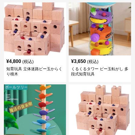
¥
4,800
¥
3,650
(税込)
(税込)
知育玩具 立体迷路ビー玉からく
くるくるタワー ビー玉転がし 多
り積木
段式知育玩具