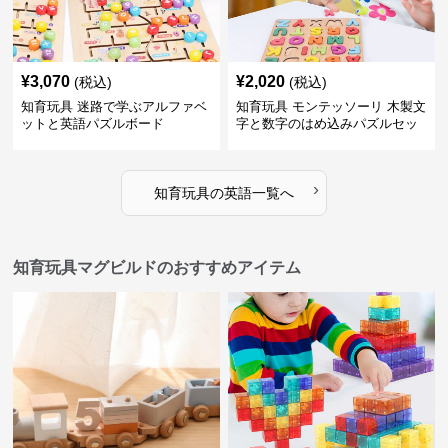
¥
3,070
¥
2,020
(税込)
(税込)
知育玩具 迷路で学ぶアルファベ
知育玩具 モンテッソーリ 木製文
ットと英語パズルボード
字と数字のはめ込みパズルセッ
ト
›
知育玩具
の
英語
一覧へ
知育玩具マグビルドのおすすめアイテム