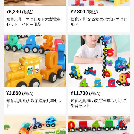
¥
6,230
¥
2,800
(税込)
(税込)
知育玩具 マグビルド木製電車
知育玩具 光る立体パズル マグビ
セット ベビー用品
ルド
¥
3,860
¥
11,700
(税込)
(税込)
知育玩具 磁力数字連結列車セッ
知育玩具 磁力数字列車つなげて
ト
学習セット