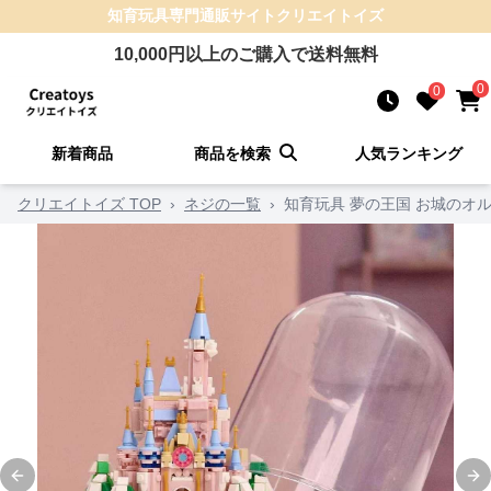
知育玩具
専門通販サイト
クリエイトイズ
10,000
円以上のご購入で送料無料
0
0
新着商品
商品を検索
人気ランキング
クリエイトイズ TOP
›
ネジの一覧
›
知育玩具 夢の王国 お城のオ
Previous slide
Ne