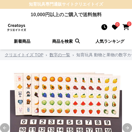
知育玩具
専門通販サイト
クリエイトイズ
10,000
円以上のご購入で送料無料
0
0
新着商品
商品を検索
人気ランキング
クリエイトイズ TOP
›
数字の一覧
›
知育玩具 動物と果物の数字カ
Previous slide
Ne