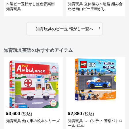
木製ビー玉転がし虹色音楽樹
知育玩具 立体積み木迷路 組み合
知育玩具
わせ自由ビー玉転がし
›
知育玩具
の
ビー玉 転がし
一覧へ
知育玩具英語のおすすめアイテム
¥
3,600
¥
2,880
(税込)
(税込)
知育玩具 働く車の絵本シリーズ
知育玩具 レゴシティ 警察パトロ
ール 絵本