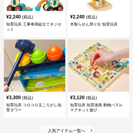
¥
2,240
¥
2,240
(税込)
(税込)
知育玩具 工事車両組立てネジセ
木製らせん滑り台 知育玩具
ット
¥
3,300
¥
3,120
(税込)
(税込)
知育玩具 コロコロ玉ころがし知
知育玩具 知育迷路 動物パズル
育タワー
マグネット遊び
›
人気アイテム一覧へ