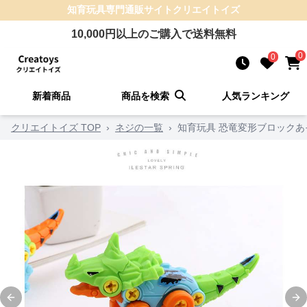
知育玩具
専門通販サイト
クリエイトイズ
10,000
円以上のご購入で送料無料
0
0
新着商品
商品を検索
人気ランキング
クリエイトイズ TOP
›
ネジの一覧
›
知育玩具 恐竜変形ブロックあ
Previous slide
Ne