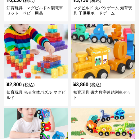
¥
6,230
¥
3,730
(税込)
(税込)
知育玩具 マグビルド木製電車
マグビルド 丸バツゲーム 知育玩
セット ベビー用品
具 子供用ボードゲーム
¥
2,800
¥
3,860
(税込)
(税込)
知育玩具 光る立体パズル マグビ
知育玩具 磁力数字連結列車セッ
ルド
ト