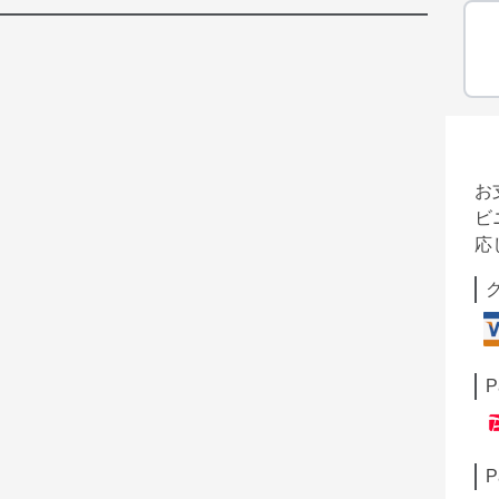
お
ビ
応
P
P