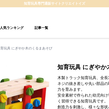
知育玩具
専門通販サイト
クリエイトイズ
人気ランキング
記事一覧
知育玩具 にぎやか木のくるまあそび
知育玩具 にぎや
木製トラック知育玩具、全長
ネジの抜き差しや丸い部品の
力を育みます。
安全素材で作られた幼児向け
く習得できる知育玩具です。
創造力を刺激し、様々な形状