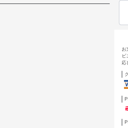
お
ビ
応
P
P