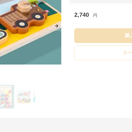
2,740
円
Next slide
購
カー