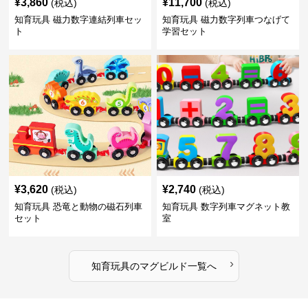
¥
3,860
¥
11,700
(税込)
(税込)
知育玩具 磁力数字連結列車セッ
知育玩具 磁力数字列車つなげて
ト
学習セット
¥
3,620
¥
2,740
(税込)
(税込)
知育玩具 恐竜と動物の磁石列車
知育玩具 数字列車マグネット教
セット
室
›
知育玩具
の
マグビルド
一覧へ