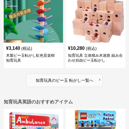
¥
3,140
¥
10,280
(税込)
(税込)
木製ビー玉転がし虹色音楽樹
知育玩具 立体積み木迷路 組み合
知育玩具
わせ自由ビー玉転がし
›
知育玩具
の
ビー玉 転がし
一覧へ
知育玩具英語のおすすめアイテム