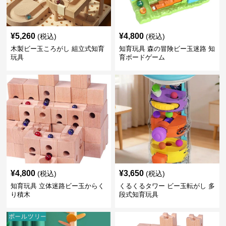
¥
5,260
¥
4,800
(税込)
(税込)
木製ビー玉ころがし 組立式知育
知育玩具 森の冒険ビー玉迷路 知
玩具
育ボードゲーム
¥
4,800
¥
3,650
(税込)
(税込)
知育玩具 立体迷路ビー玉からく
くるくるタワー ビー玉転がし 多
り積木
段式知育玩具