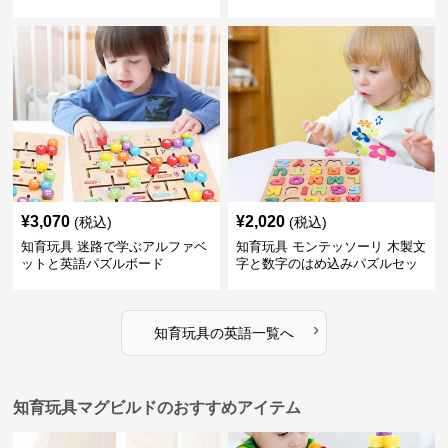
¥
3,070
¥
2,020
(税込)
(税込)
知育玩具 迷路で学ぶアルファベ
知育玩具 モンテッソーリ 木製文
ットと英語パズルボード
字と数字のはめ込みパズルセッ
ト
›
知育玩具
の
英語
一覧へ
知育玩具マグビルドのおすすめアイテム