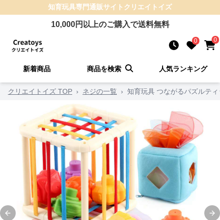
知育玩具
専門通販サイト
クリエイトイズ
10,000
円以上のご購入で送料無料
0
0
新着商品
商品を検索
人気ランキング
クリエイトイズ TOP
›
ネジの一覧
›
知育玩具 つながるパズルティ
Previous slide
Ne