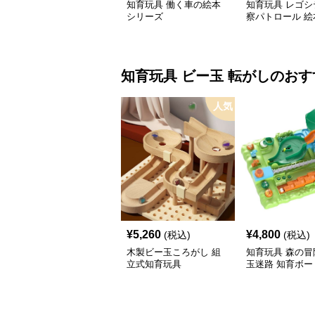
知育玩具 働く車の絵本
知育玩具 レゴシ
シリーズ
察パトロール 絵
知育玩具
ビー玉 転がし
のおす
人気
¥
5,260
¥
4,800
(税込)
(税込)
木製ビー玉ころがし 組
知育玩具 森の冒
立式知育玩具
玉迷路 知育ボー
ム