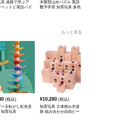
玩具 迷路で学ぶア
木製型はめパズル 英語
知育玩具 モンテッソー
ァベットと英語パズ
数字学習 知育玩具 多色
リ 木製文字と数字のは
ード
ブロック
め込みパズルセット
もっと見る
40
¥
10,280
¥
6,580
(税込)
(税込)
(税込)
ビー玉転がし虹色音
知育玩具 立体積み木迷
知育玩具 木製からくり
 知育玩具
路 組み合わせ自由ビー
風車付きビー玉転がし迷
玉転がし
路セット