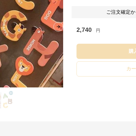
ご注文確定か
2,740
Next slide
円
購
カー