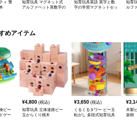
ティ 警
知育玩具 マグネット式
知育玩具英語 英字と数
知育
本
アルファベット英数字の
字の学習マグネットセッ
ルフ
学習セット
ト
ルボ
すめアイテム
¥
4,800
¥
3,650
¥
3,1
(税込)
(税込)
険ビー
知育玩具 立体迷路ビー
くるくるタワー ビー玉
木製
ドゲー
玉からくり積木
転がし 多段式知育玩具
楽樹