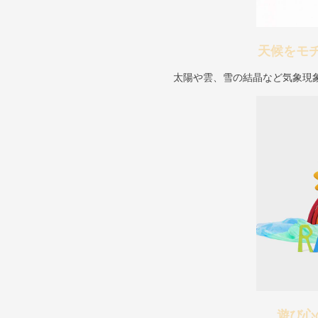
天候をモ
太陽や雲、雪の結晶など気象現
遊び心