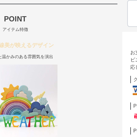
POINT
アイテム特徴
線美が映えるデザイン
お
た温かみのある雰囲気を演出
ビ
応
P
P