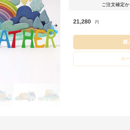
ご注文確定か
21,280
円
Next slide
購
カー