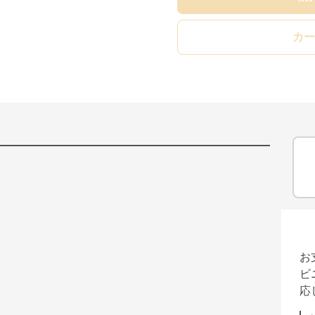
カー
お
ビ
応