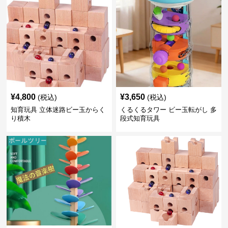
¥
4,800
¥
3,650
(税込)
(税込)
知育玩具 立体迷路ビー玉からく
くるくるタワー ビー玉転がし 多
り積木
段式知育玩具