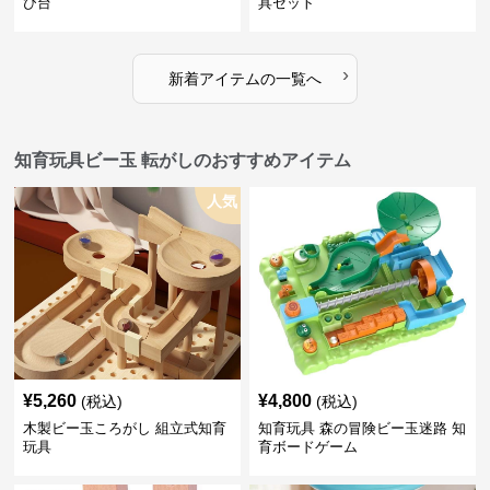
び台
具セット
›
新着アイテムの一覧へ
知育玩具ビー玉 転がしのおすすめアイテム
人気
¥
5,260
¥
4,800
(税込)
(税込)
木製ビー玉ころがし 組立式知育
知育玩具 森の冒険ビー玉迷路 知
玩具
育ボードゲーム