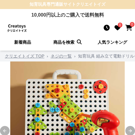
知育玩具
専門通販サイト
クリエイトイズ
10,000
円以上のご購入で送料無料
0
0
新着商品
商品を検索
人気ランキング
クリエイトイズ TOP
›
ネジの一覧
›
知育玩具 組み立て電動ドリル
Previous slide
Ne