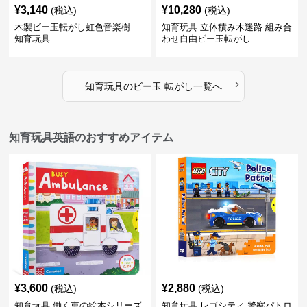
¥
3,140
¥
10,280
(税込)
(税込)
木製ビー玉転がし虹色音楽樹
知育玩具 立体積み木迷路 組み合
知育玩具
わせ自由ビー玉転がし
›
知育玩具
の
ビー玉 転がし
一覧へ
知育玩具英語のおすすめアイテム
¥
3,600
¥
2,880
(税込)
(税込)
知育玩具 働く車の絵本シリーズ
知育玩具 レゴシティ 警察パトロ