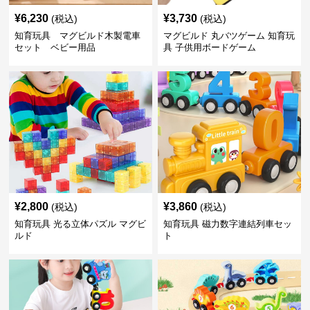
¥
6,230
¥
3,730
(税込)
(税込)
知育玩具 マグビルド木製電車
マグビルド 丸バツゲーム 知育玩
セット ベビー用品
具 子供用ボードゲーム
¥
2,800
¥
3,860
(税込)
(税込)
知育玩具 光る立体パズル マグビ
知育玩具 磁力数字連結列車セッ
ルド
ト