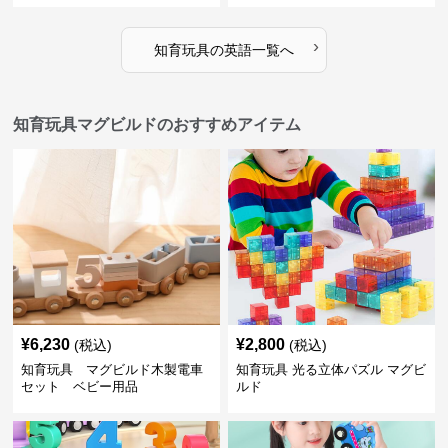
›
知育玩具
の
英語
一覧へ
知育玩具マグビルドのおすすめアイテム
¥
6,230
¥
2,800
(税込)
(税込)
知育玩具 マグビルド木製電車
知育玩具 光る立体パズル マグビ
セット ベビー用品
ルド