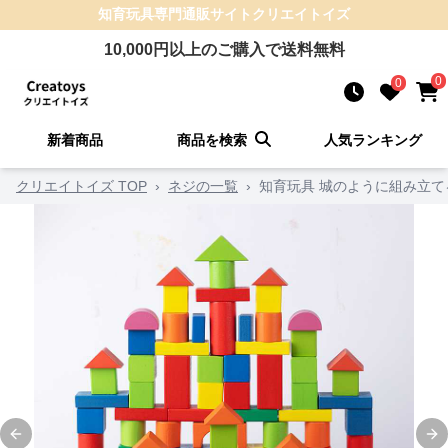
知育玩具
専門通販サイト
クリエイトイズ
10,000
円以上のご購入で送料無料
0
0
新着商品
商品を検索
人気ランキング
クリエイトイズ TOP
›
ネジの一覧
›
知育玩具 城のように組み立て
Previous slide
Ne