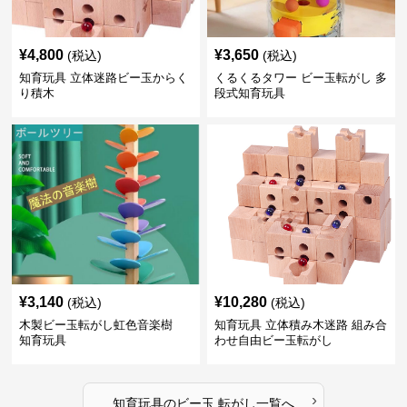
¥
4,800
¥
3,650
(税込)
(税込)
知育玩具 立体迷路ビー玉からく
くるくるタワー ビー玉転がし 多
り積木
段式知育玩具
¥
3,140
¥
10,280
(税込)
(税込)
木製ビー玉転がし虹色音楽樹
知育玩具 立体積み木迷路 組み合
知育玩具
わせ自由ビー玉転がし
›
知育玩具
の
ビー玉 転がし
一覧へ