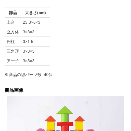
部品
大きさ(cm)
土台
23.3×6×3
立方体
3×3×3
円柱
3×1.5
三角形
3×3×3
アーチ
3×3×3
※商品の総パーツ数: 40個
商品画像