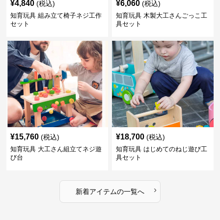
¥
4,840
¥
6,060
(税込)
(税込)
知育玩具 組み立て椅子ネジ工作
知育玩具 木製大工さんごっこ工
セット
具セット
¥
15,760
¥
18,700
(税込)
(税込)
知育玩具 大工さん組立てネジ遊
知育玩具 はじめてのねじ遊び工
び台
具セット
›
新着アイテムの一覧へ