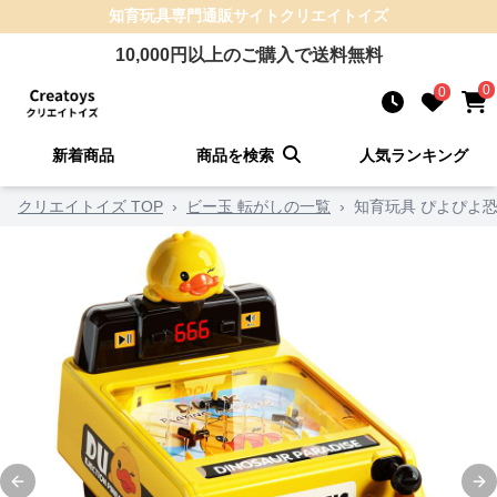
知育玩具
専門通販サイト
クリエイトイズ
10,000
円以上のご購入で送料無料
0
0
新着商品
商品を検索
人気ランキング
クリエイトイズ TOP
›
ビー玉 転がしの一覧
›
知育玩具 ぴよぴよ
Previous slide
Ne