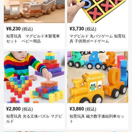
¥
6,230
¥
3,730
(税込)
(税込)
知育玩具 マグビルド木製電車
マグビルド 丸バツゲーム 知育玩
セット ベビー用品
具 子供用ボードゲーム
¥
2,800
¥
3,860
(税込)
(税込)
知育玩具 光る立体パズル マグビ
知育玩具 磁力数字連結列車セッ
ルド
ト