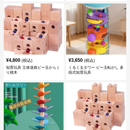
¥
4,800
¥
3,650
(税込)
(税込)
知育玩具 立体迷路ビー玉からく
くるくるタワー ビー玉転がし 多
り積木
段式知育玩具