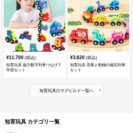
¥
11,700
¥
3,620
(税込)
(税込)
知育玩具 磁力数字列車つなげて
知育玩具 恐竜と動物の磁石列車
学習セット
セット
›
知育玩具
の
マグビルド
一覧へ
知育玩具 カテゴリ一覧