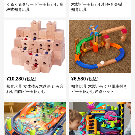
くるくるタワー ビー玉転がし 多
木製ビー玉転がし虹色音楽樹
段式知育玩具
知育玩具
¥
10,280
¥
6,580
(税込)
(税込)
知育玩具 立体積み木迷路 組み合
知育玩具 木製からくり風車付き
わせ自由ビー玉転がし
ビー玉転がし迷路セット