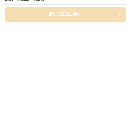
購入画面に進む
購入画面に進む
クリエイトイズ
について
会社概要
利用規約