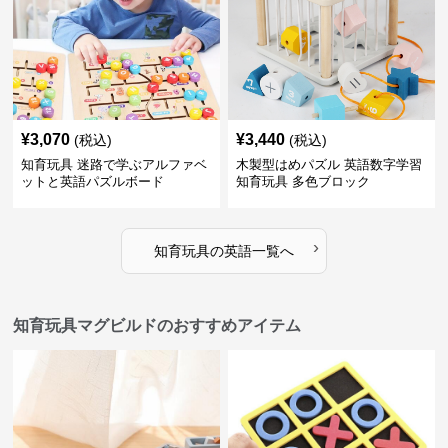
¥
3,070
¥
3,440
(税込)
(税込)
知育玩具 迷路で学ぶアルファベ
木製型はめパズル 英語数字学習
ットと英語パズルボード
知育玩具 多色ブロック
›
知育玩具
の
英語
一覧へ
知育玩具マグビルドのおすすめアイテム