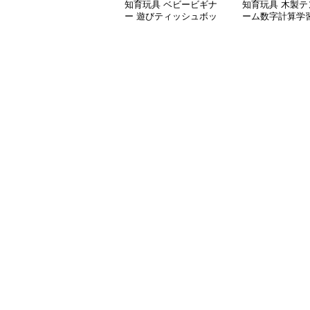
知育玩具 ベビービギナ
知育玩具 木製テ
ー 遊びティッシュボッ
ーム数字計算学
クス