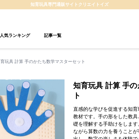
知育玩具
専門通販サイト
クリエイトイズ
人気ランキング
記事一覧
知育玩具 計算 手のかたち数学マスターセット
知育玩具 計算 手
ト
直感的な学びを促進する知育
教材です。手の形をした教具
礎を理解する手助けをします
ながら算数の力を養うことが
出し、数字の楽しさを体験で