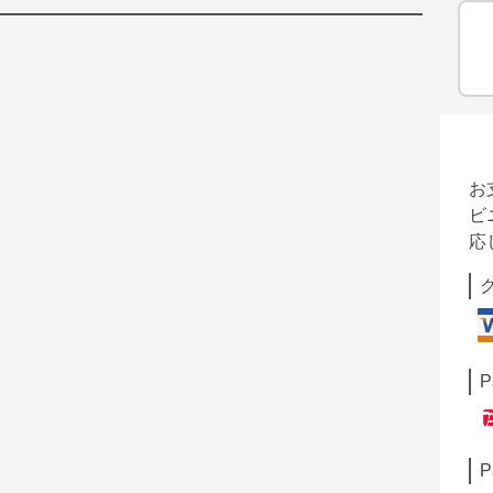
お
ビ
応
P
P