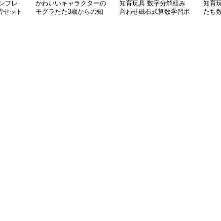
ンフレ
かわいいキャラクターの
知育玩具 数字分解組み
知育
習セット
モグラたた3歳からの知
合わせ磁石式算数学習ボ
たち
育玩具
ード
ルボ