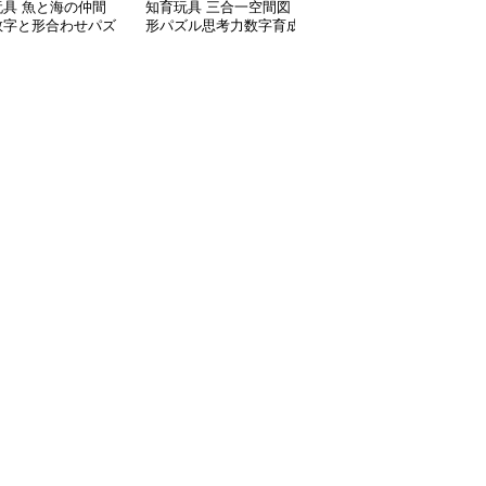
玩具 魚と海の仲間
知育玩具 三合一空間図
知育玩具 数字の基礎が
数字と形合わせパズ
形パズル思考力数字育成
身につくそろばん学習玩
ード
セット
具