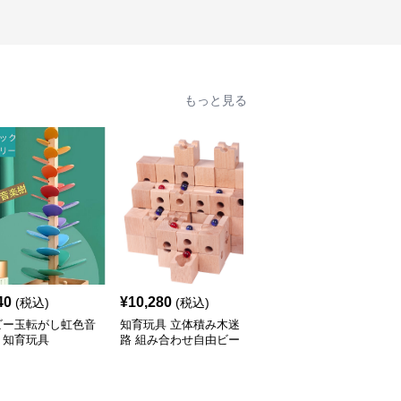
もっと見る
40
¥
10,280
¥
6,580
(税込)
(税込)
(税込)
ビー玉転がし虹色音
知育玩具 立体積み木迷
知育玩具 木製からくり
 知育玩具
路 組み合わせ自由ビー
風車付きビー玉転がし迷
玉転がし
路セット