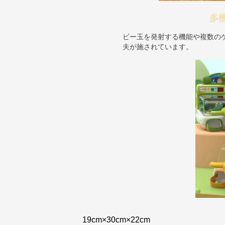
多
ビー玉を発射する機能や複数の
夫が施されています。
19cm×30cm×22cm