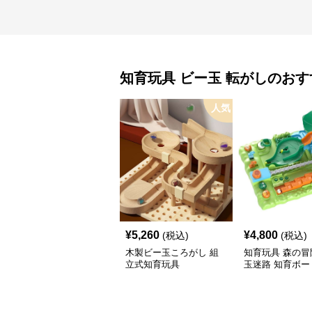
知育玩具
ビー玉 転がし
のおす
人気
¥
5,260
¥
4,800
(税込)
(税込)
木製ビー玉ころがし 組
知育玩具 森の冒
立式知育玩具
玉迷路 知育ボー
ム