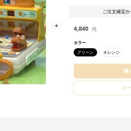
ご注文確定か
4,840
Next slide
円
カラー
グリーン
オレンジ
購
カー