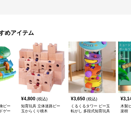
すめアイテム
¥
4,800
¥
3,650
¥
3,1
(税込)
(税込)
険ビー
知育玩具 立体迷路ビー
くるくるタワー ビー玉
木製
ドゲー
玉からくり積木
転がし 多段式知育玩具
楽樹