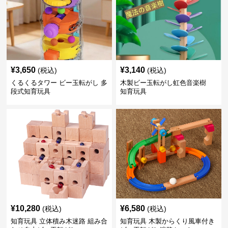
¥
3,650
¥
3,140
(税込)
(税込)
くるくるタワー ビー玉転がし 多
木製ビー玉転がし虹色音楽樹
段式知育玩具
知育玩具
¥
10,280
¥
6,580
(税込)
(税込)
知育玩具 立体積み木迷路 組み合
知育玩具 木製からくり風車付き