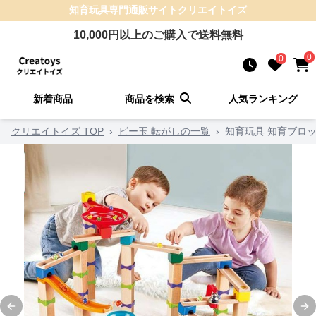
知育玩具
専門通販サイト
クリエイトイズ
10,000
円以上のご購入で送料無料
0
0
新着商品
商品を検索
人気ランキング
クリエイトイズ TOP
›
ビー玉 転がしの一覧
›
知育玩具 知育ブロ
Previous slide
Ne