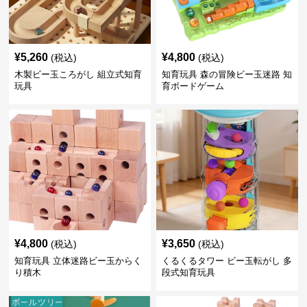
¥
5,260
¥
4,800
(税込)
(税込)
木製ビー玉ころがし 組立式知育
知育玩具 森の冒険ビー玉迷路 知
玩具
育ボードゲーム
¥
4,800
¥
3,650
(税込)
(税込)
知育玩具 立体迷路ビー玉からく
くるくるタワー ビー玉転がし 多
り積木
段式知育玩具