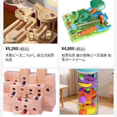
人気
¥
5,260
¥
4,800
(税込)
(税込)
木製ビー玉ころがし 組立式知育
知育玩具 森の冒険ビー玉迷路 知
玩具
育ボードゲーム