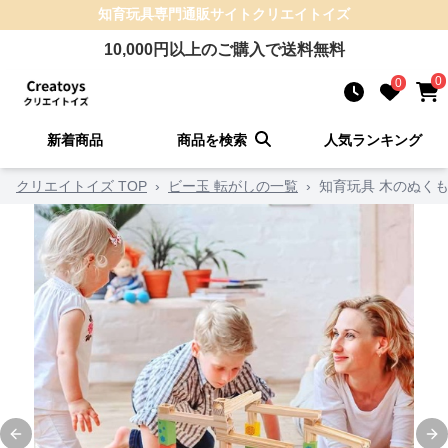
知育玩具
専門通販サイト
クリエイトイズ
10,000
円以上のご購入で送料無料
0
0
新着商品
商品を検索
人気ランキング
クリエイトイズ TOP
›
ビー玉 転がしの一覧
›
知育玩具 木のぬく
Previous slide
Ne