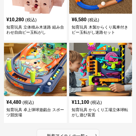
¥
10,280
¥
6,580
(税込)
(税込)
知育玩具 立体積み木迷路 組み合
知育玩具 木製からくり風車付き
わせ自由ビー玉転がし
ビー玉転がし迷路セット
¥
4,480
¥
11,100
(税込)
(税込)
知育玩具 卓上弾球遊戯台 スポー
知育玩具 からくり工場立体球転
ツ競技場
がし遊び装置
›