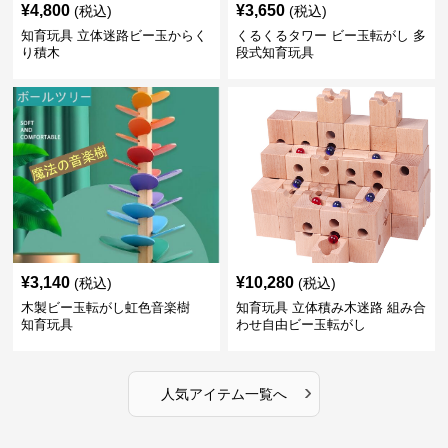
¥
4,800
¥
3,650
(税込)
(税込)
知育玩具 立体迷路ビー玉からく
くるくるタワー ビー玉転がし 多
り積木
段式知育玩具
¥
3,140
¥
10,280
(税込)
(税込)
木製ビー玉転がし虹色音楽樹
知育玩具 立体積み木迷路 組み合
知育玩具
わせ自由ビー玉転がし
›
人気アイテム一覧へ