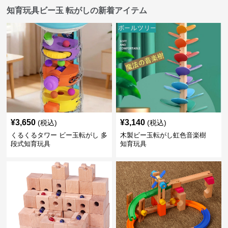
知育玩具ビー玉 転がしの新着アイテム
¥
3,650
¥
3,140
(税込)
(税込)
くるくるタワー ビー玉転がし 多
木製ビー玉転がし虹色音楽樹
段式知育玩具
知育玩具