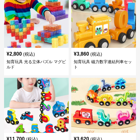
¥
2,800
¥
3,860
(税込)
(税込)
知育玩具 光る立体パズル マグビ
知育玩具 磁力数字連結列車セッ
ルド
ト
¥
11,700
¥
3,620
(税込)
(税込)