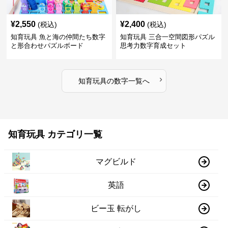
¥
2,550
¥
2,400
(税込)
(税込)
知育玩具 魚と海の仲間たち数字
知育玩具 三合一空間図形パズル
と形合わせパズルボード
思考力数字育成セット
›
知育玩具
の
数字
一覧へ
知育玩具 カテゴリ一覧
マグビルド
英語
ビー玉 転がし