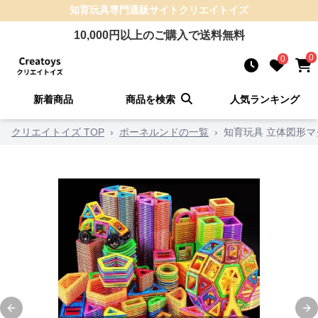
知育玩具
専門通販サイト
クリエイトイズ
10,000
円以上のご購入で送料無料
0
0
新着商品
商品を検索
人気ランキング
クリエイトイズ TOP
›
ポーネルンドの一覧
›
知育玩具 立体図形
Previous slide
Ne