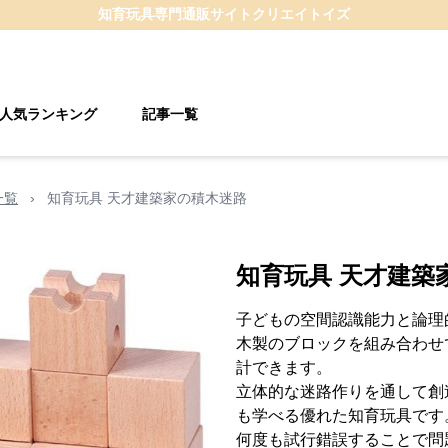
知育玩具
専門通販サイト
クリエイトイズ
人気ランキング
記事一覧
一覧
›
知育玩具 天才建築家の積木迷路
知育玩具 天才建築
子どもの空間認識能力と論理
木製のブロックを組み合わせ
計できます。
立体的な迷路作りを通して創
も学べる優れた知育玩具です
何度も試行錯誤することで問