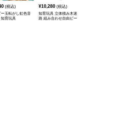
40
¥
10,280
¥
6,580
(税込)
(税込)
(税込)
ビー玉転がし虹色音
知育玩具 立体積み木迷
知育玩具 木製からくり
 知育玩具
路 組み合わせ自由ビー
風車付きビー玉転がし迷
玉転がし
路セット