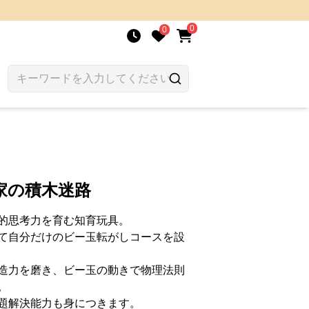
0
0
家の積木迷路
的思考力を育む知育玩具。
て自分だけのビー玉転がしコースを設
造力を磨き、ビー玉の動きで物理法則
。
題解決能力も身につきます。