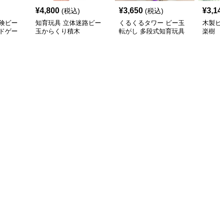
¥
4,800
¥
3,650
¥
3,1
(税込)
(税込)
険ビー
知育玩具 立体迷路ビー
くるくるタワー ビー玉
木製
ドゲー
玉からくり積木
転がし 多段式知育玩具
楽樹