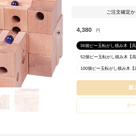
ご注文確定か
4,380
円
Next slide
36個ビー玉転がし積み木【
52個ビー玉転がし積み木【
100個ビー玉転がし積み木
購
カー