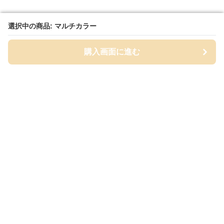
選択中の商品: マルチカラー
選択中の商品: マルチカラー
購入画面に進む
購入画面に進む
クリエイトイズ
について
会社概要