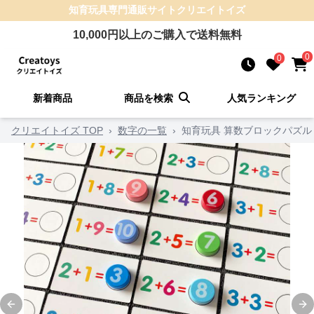
知育玩具
専門通販サイト
クリエイトイズ
10,000
円以上のご購入で送料無料
0
0
新着商品
商品を検索
人気ランキング
クリエイトイズ TOP
›
数字の一覧
›
知育玩具 算数ブロックパズル
Previous slide
Ne