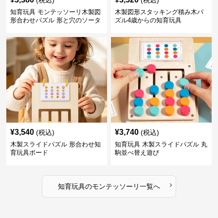
(税込)
(税込)
知育玩具 モンテッソーリ木製図
木製図形スタッキング積み木パ
形合わせパズル 形と穴のソータ
ズル4歳からの知育玩具
ー
¥
3,540
¥
3,740
(税込)
(税込)
木製スライドパズル 形合わせ知
知育玩具 木製スライドパズル 丸
育玩具ボード
駒並べ替え遊び
›
知育玩具
の
モンテッソーリ
一覧へ