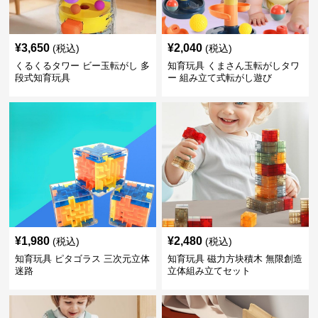
¥
3,650
¥
2,040
(税込)
(税込)
くるくるタワー ビー玉転がし 多
知育玩具 くまさん玉転がしタワ
段式知育玩具
ー 組み立て式転がし遊び
¥
1,980
¥
2,480
(税込)
(税込)
知育玩具 ピタゴラス 三次元立体
知育玩具 磁力方块積木 無限創造
迷路
立体組み立てセット