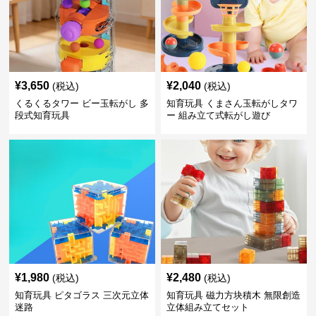
¥
3,650
¥
2,040
(税込)
(税込)
くるくるタワー ビー玉転がし 多
知育玩具 くまさん玉転がしタワ
段式知育玩具
ー 組み立て式転がし遊び
¥
1,980
¥
2,480
(税込)
(税込)
知育玩具 ピタゴラス 三次元立体
知育玩具 磁力方块積木 無限創造
迷路
立体組み立てセット