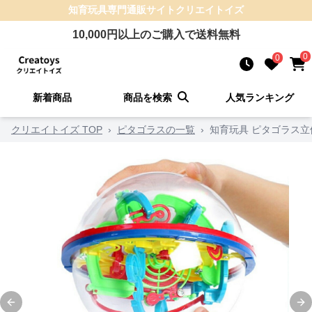
知育玩具
専門通販サイト
クリエイトイズ
10,000
円以上のご購入で送料無料
0
0
新着商品
商品を検索
人気ランキング
クリエイトイズ TOP
›
ピタゴラスの一覧
›
知育玩具 ピタゴラス立
Previous slide
Ne