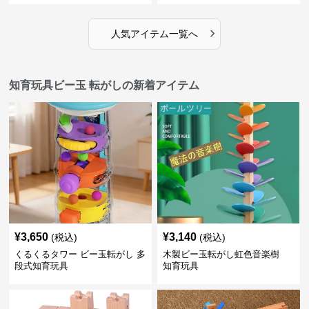
›
人気アイテム一覧へ
知育玩具ビー玉 転がしの新着アイテム
¥
3,650
¥
3,140
(税込)
(税込)
くるくるタワー ビー玉転がし 多
木製ビー玉転がし虹色音楽樹
段式知育玩具
知育玩具