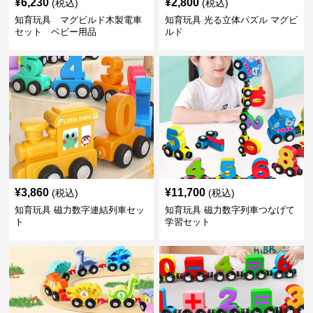
¥
6,230
¥
2,800
(税込)
(税込)
知育玩具 マグビルド木製電車
知育玩具 光る立体パズル マグビ
セット ベビー用品
ルド
¥
3,860
¥
11,700
(税込)
(税込)
知育玩具 磁力数字連結列車セッ
知育玩具 磁力数字列車つなげて
ト
学習セット