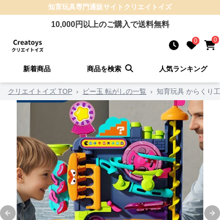
知育玩具
専門通販サイト
クリエイトイズ
10,000
円以上のご購入で送料無料
0
0
新着商品
商品を検索
人気ランキング
クリエイトイズ TOP
›
ビー玉 転がしの一覧
›
知育玩具 からくり
Previous slide
Ne