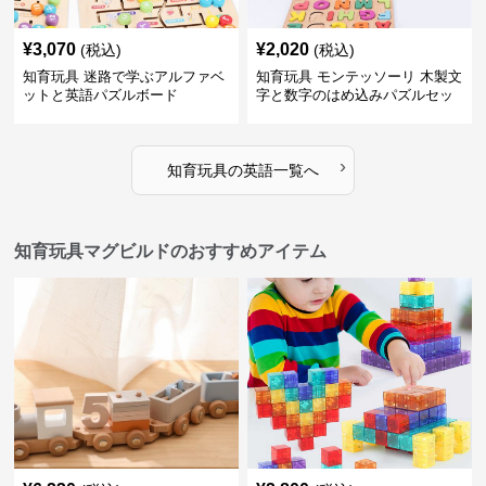
¥
3,070
¥
2,020
(税込)
(税込)
知育玩具 迷路で学ぶアルファベ
知育玩具 モンテッソーリ 木製文
ットと英語パズルボード
字と数字のはめ込みパズルセッ
ト
›
知育玩具
の
英語
一覧へ
知育玩具マグビルドのおすすめアイテム