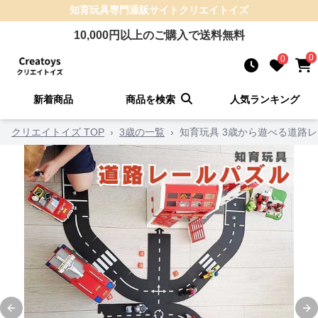
知育玩具
専門通販サイト
クリエイトイズ
10,000
円以上のご購入で送料無料
0
0
新着商品
商品を検索
人気ランキング
クリエイトイズ TOP
›
3歳の一覧
›
知育玩具 3歳から遊べる道路
Previous slide
Ne