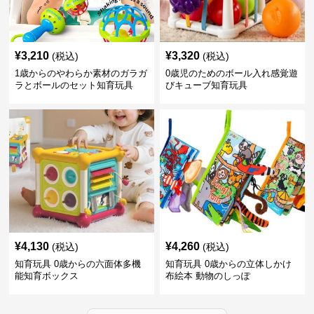
¥
3,210
¥
3,320
(税込)
(税込)
1歳からのやわらか素材のガラガ
0歳児のためのボール入れ感覚遊
ラとボールのセット知育玩具
びキューブ知育玩具
¥
4,130
¥
4,260
(税込)
(税込)
知育玩具 0歳からの六面体多機
知育玩具 0歳からの立体しかけ
能知育ボックス
布絵本 動物のしっぽ