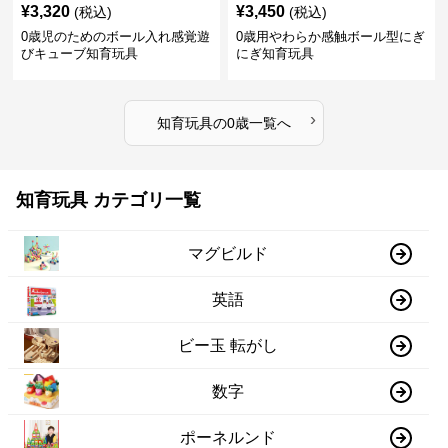
¥
3,320
¥
3,450
(税込)
(税込)
0歳児のためのボール入れ感覚遊
0歳用やわらか感触ボール型にぎ
びキューブ知育玩具
にぎ知育玩具
›
知育玩具
の
0歳
一覧へ
知育玩具 カテゴリ一覧
マグビルド
英語
ビー玉 転がし
数字
ポーネルンド