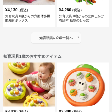
¥
4,130
¥
4,260
(税込)
(税込)
知育玩具 0歳からの六面体多機
知育玩具 0歳からの立体しかけ
能知育ボックス
布絵本 動物のしっぽ
›
知育玩具
の
2歳
一覧へ
知育玩具1歳のおすすめアイテム
¥
3,430
¥
3,300
(税込)
(税込)