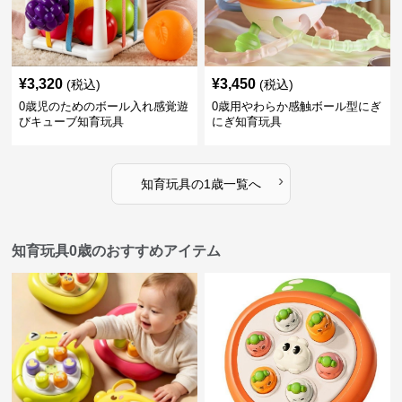
¥
3,320
¥
3,450
(税込)
(税込)
0歳児のためのボール入れ感覚遊
0歳用やわらか感触ボール型にぎ
びキューブ知育玩具
にぎ知育玩具
›
知育玩具
の
1歳
一覧へ
知育玩具0歳のおすすめアイテム