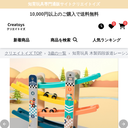
知育玩具
専門通販サイト
クリエイトイズ
10,000
円以上のご購入で送料無料
0
0
新着商品
商品を検索
人気ランキング
クリエイトイズ TOP
›
3歳の一覧
›
知育玩具 木製四段坂道レーシン
Previous slide
Ne