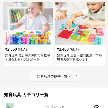
¥
2,550
¥
2,400
(税込)
(税込)
知育玩具 魚と海の仲間たち数字
知育玩具 三合一空間図形パズル
と形合わせパズルボード
思考力数字育成セット
›
知育玩具
の
数字
一覧へ
知育玩具 カテゴリ一覧
マグビルド