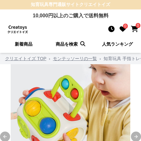
知育玩具
専門通販サイト
クリエイトイズ
10,000
円以上のご購入で送料無料
0
0
新着商品
商品を検索
人気ランキング
クリエイトイズ TOP
›
モンテッソーリの一覧
›
知育玩具 手指ト
Previous slide
Ne