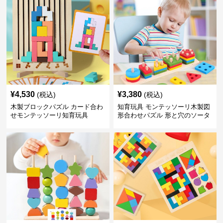
¥
4,530
¥
3,380
(税込)
(税込)
木製ブロックパズル カード合わ
知育玩具 モンテッソーリ木製図
せモンテッソーリ知育玩具
形合わせパズル 形と穴のソータ
ー