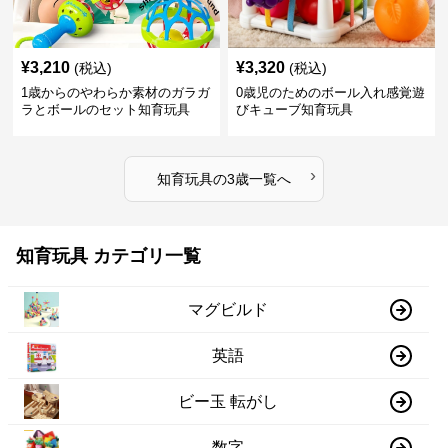
¥
3,210
¥
3,320
(税込)
(税込)
1歳からのやわらか素材のガラガ
0歳児のためのボール入れ感覚遊
ラとボールのセット知育玩具
びキューブ知育玩具
›
知育玩具
の
3歳
一覧へ
知育玩具 カテゴリ一覧
マグビルド
英語
ビー玉 転がし
数字