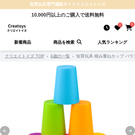
知育玩具
専門通販サイト
クリエイトイズ
10,000
円以上のご購入で送料無料
0
0
新着商品
商品を検索
人気ランキング
クリエイトイズ TOP
›
6歳の一覧
›
知育玩具 積み重ねカップ バ
Previous slide
Ne