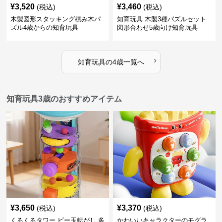
¥
3,520
¥
3,460
(税込)
(税込)
木製図形スタッキング積み木パ
知育玩具 木製3種パズルセット
ズル4歳からの知育玩具
図形合わせ5歳向け知育玩具
›
知育玩具
の
4歳
一覧へ
知育玩具3歳のおすすめアイテム
¥
3,650
¥
3,370
(税込)
(税込)
くるくるタワー ビー玉転がし 多
かわいいキャラクターのモグラ