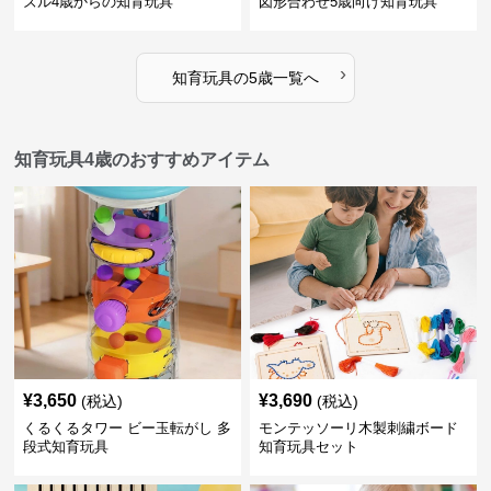
ズル4歳からの知育玩具
図形合わせ5歳向け知育玩具
›
知育玩具
の
5歳
一覧へ
知育玩具4歳のおすすめアイテム
¥
3,650
¥
3,690
(税込)
(税込)
くるくるタワー ビー玉転がし 多
モンテッソーリ木製刺繍ボード
段式知育玩具
知育玩具セット