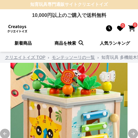
知育玩具
専門通販サイト
クリエイトイズ
10,000
円以上のご購入で送料無料
0
0
新着商品
商品を検索
人気ランキング
クリエイトイズ TOP
›
モンテッソーリの一覧
›
知育玩具 多機能
Previous slide
Ne