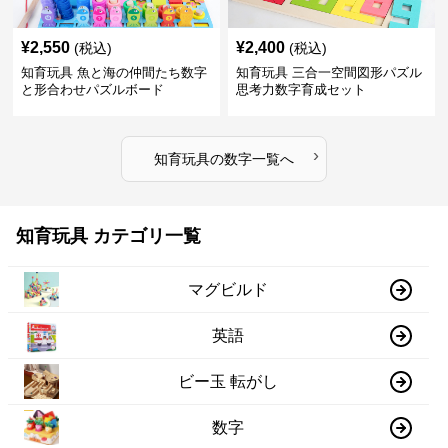
¥
2,550
¥
2,400
(税込)
(税込)
知育玩具 魚と海の仲間たち数字
知育玩具 三合一空間図形パズル
と形合わせパズルボード
思考力数字育成セット
›
知育玩具
の
数字
一覧へ
知育玩具 カテゴリ一覧
マグビルド
英語
ビー玉 転がし
数字