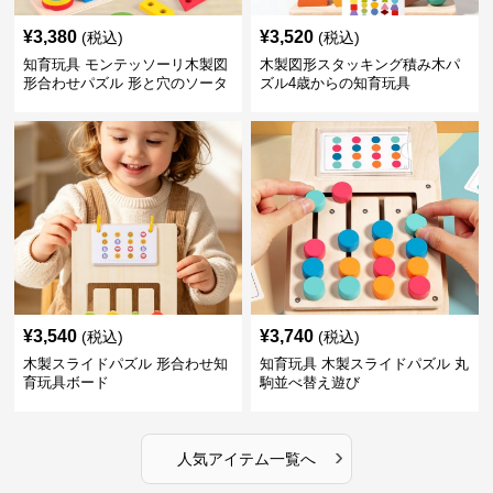
¥
3,380
¥
3,520
(税込)
(税込)
知育玩具 モンテッソーリ木製図
木製図形スタッキング積み木パ
形合わせパズル 形と穴のソータ
ズル4歳からの知育玩具
ー
¥
3,540
¥
3,740
(税込)
(税込)
木製スライドパズル 形合わせ知
知育玩具 木製スライドパズル 丸
育玩具ボード
駒並べ替え遊び
›
人気アイテム一覧へ