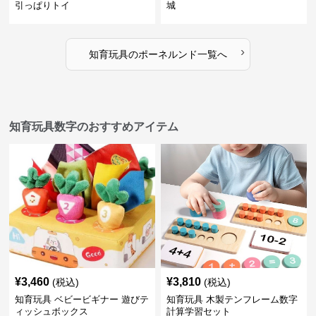
引っぱりトイ
城
›
知育玩具
の
ポーネルンド
一覧へ
知育玩具数字のおすすめアイテム
¥
3,460
¥
3,810
(税込)
(税込)
知育玩具 ベビービギナー 遊びテ
知育玩具 木製テンフレーム数字
ィッシュボックス
計算学習セット