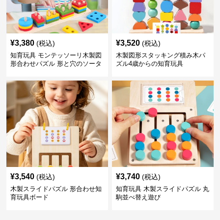
¥
3,380
¥
3,520
(税込)
(税込)
知育玩具 モンテッソーリ木製図
木製図形スタッキング積み木パ
形合わせパズル 形と穴のソータ
ズル4歳からの知育玩具
ー
¥
3,540
¥
3,740
(税込)
(税込)
木製スライドパズル 形合わせ知
知育玩具 木製スライドパズル 丸
育玩具ボード
駒並べ替え遊び