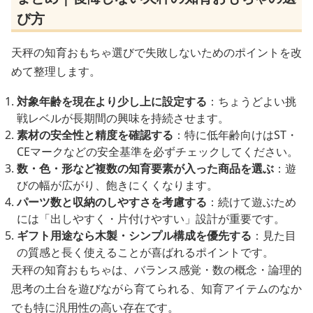
び方
天秤の知育おもちゃ選びで失敗しないためのポイントを改
めて整理します。
対象年齢を現在より少し上に設定する
：ちょうどよい挑
戦レベルが長期間の興味を持続させます。
素材の安全性と精度を確認する
：特に低年齢向けはST・
CEマークなどの安全基準を必ずチェックしてください。
数・色・形など複数の知育要素が入った商品を選ぶ
：遊
びの幅が広がり、飽きにくくなります。
パーツ数と収納のしやすさを考慮する
：続けて遊ぶため
には「出しやすく・片付けやすい」設計が重要です。
ギフト用途なら木製・シンプル構成を優先する
：見た目
の質感と長く使えることが喜ばれるポイントです。
天秤の知育おもちゃは、バランス感覚・数の概念・論理的
思考の土台を遊びながら育てられる、知育アイテムのなか
でも特に汎用性の高い存在です。