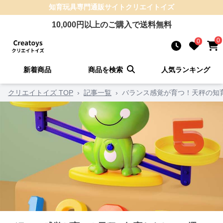
知育玩具
専門通販サイト
クリエイトイズ
10,000
円以上のご購入で送料無料
0
0
新着商品
商品を検索
人気ランキング
クリエイトイズ TOP
›
記事一覧
›
バランス感覚が育つ！天秤の知育