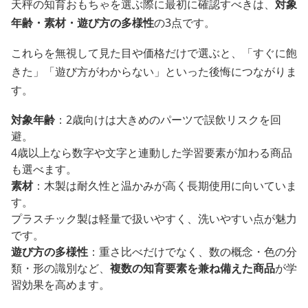
天秤の知育おもちゃを選ぶ際に最初に確認すべきは、
対象
年齢・素材・遊び方の多様性
の3点です。
これらを無視して見た目や価格だけで選ぶと、「すぐに飽
きた」「遊び方がわからない」といった後悔につながりま
す。
対象年齢
：2歳向けは大きめのパーツで誤飲リスクを回
避。
4歳以上なら数字や文字と連動した学習要素が加わる商品
も選べます。
素材
：木製は耐久性と温かみが高く長期使用に向いていま
す。
プラスチック製は軽量で扱いやすく、洗いやすい点が魅力
です。
遊び方の多様性
：重さ比べだけでなく、数の概念・色の分
類・形の識別など、
複数の知育要素を兼ね備えた商品
が学
習効果を高めます。