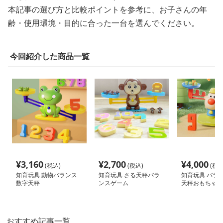
本記事の選び方と比較ポイントを参考に、お子さんの年
齢・使用環境・目的に合った一台を選んでください。
今回紹介した商品一覧
¥
3,160
¥
2,700
¥
4,000
(税込)
(税込)
(税込
知育玩具 動物バランス
知育玩具 さる天秤バラ
知育玩具 バラ
数字天秤
ンスゲーム
天秤おもちゃ
おすすめ記事一覧