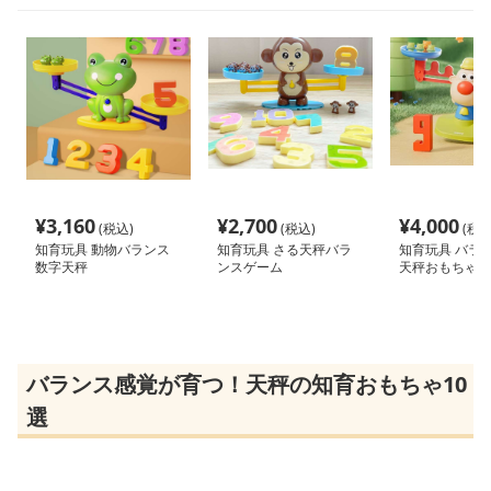
¥
3,160
¥
2,700
¥
4,000
(税込)
(税込)
(税込
知育玩具 動物バランス
知育玩具 さる天秤バラ
知育玩具 バラ
数字天秤
ンスゲーム
天秤おもちゃ
バランス感覚が育つ！天秤の知育おもちゃ10
選