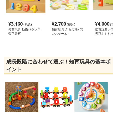
¥
3,160
¥
2,700
¥
4,000
(税込)
(税込)
(税込
知育玩具 動物バランス
知育玩具 さる天秤バラ
知育玩具 バラ
数字天秤
ンスゲーム
天秤おもちゃ
成長段階に合わせて選ぶ！知育玩具の基本ポ
イント