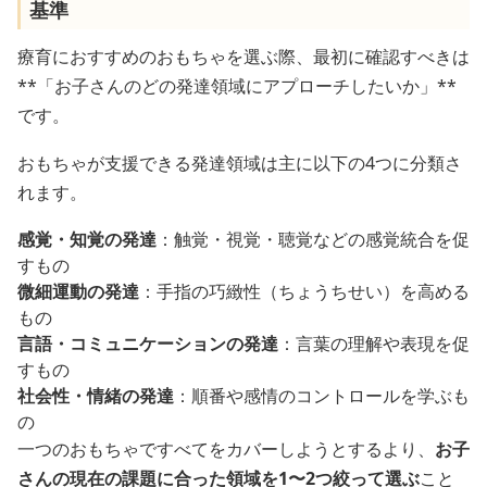
基準
療育におすすめのおもちゃを選ぶ際、最初に確認すべきは
**「お子さんのどの発達領域にアプローチしたいか」**
です。
おもちゃが支援できる発達領域は主に以下の4つに分類さ
れます。
感覚・知覚の発達
：触覚・視覚・聴覚などの感覚統合を促
すもの
微細運動の発達
：手指の巧緻性（ちょうちせい）を高める
もの
言語・コミュニケーションの発達
：言葉の理解や表現を促
すもの
社会性・情緒の発達
：順番や感情のコントロールを学ぶも
の
一つのおもちゃですべてをカバーしようとするより、
お子
さんの現在の課題に合った領域を1〜2つ絞って選ぶ
こと