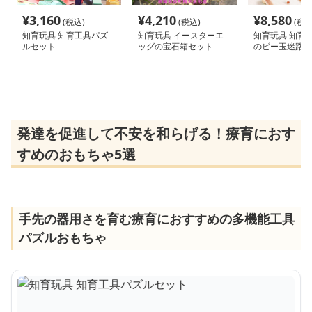
¥
3,160
¥
4,210
¥
8,580
(税込)
(税込)
(税込
知育玩具 知育工具パズ
知育玩具 イースターエ
知育玩具 知育
ルセット
ッグの宝石箱セット
のビー玉迷路セ
発達を促進して不安を和らげる！療育におす
すめのおもちゃ5選
手先の器用さを育む療育におすすめの多機能工具
パズルおもちゃ