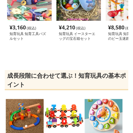
¥
3,160
¥
4,210
¥
8,580
(税込)
(税込)
(税込
知育玩具 知育工具パズ
知育玩具 イースターエ
知育玩具 知育
ルセット
ッグの宝石箱セット
のビー玉迷路セ
成長段階に合わせて選ぶ！知育玩具の基本ポ
イント