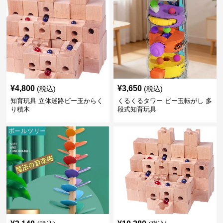
¥
4,800
¥
3,650
(税込)
(税込)
知育玩具 立体迷路ビー玉からく
くるくるタワー ビー玉転がし 多
り積木
段式知育玩具