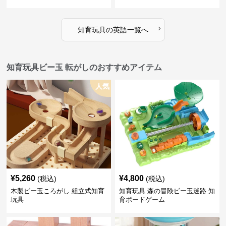
›
知育玩具
の
英語
一覧へ
知育玩具ビー玉 転がしのおすすめアイテム
人気
¥
5,260
¥
4,800
(税込)
(税込)
木製ビー玉ころがし 組立式知育
知育玩具 森の冒険ビー玉迷路 知
玩具
育ボードゲーム