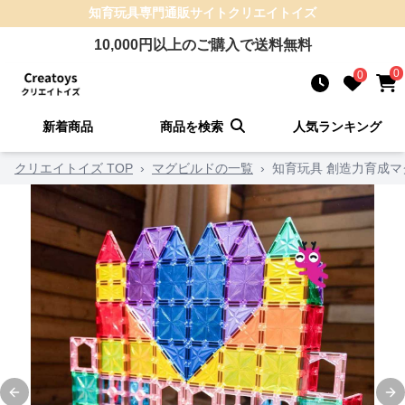
知育玩具
専門通販サイト
クリエイトイズ
10,000
円以上のご購入で送料無料
0
0
新着商品
商品を検索
人気ランキング
クリエイトイズ TOP
›
マグビルドの一覧
›
知育玩具 創造力育成
Previous slide
Ne