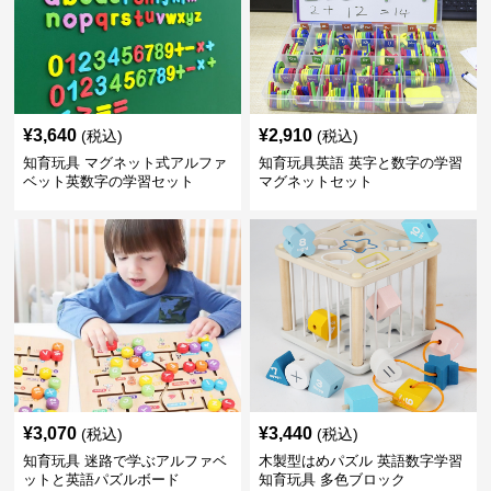
¥
3,640
¥
2,910
(税込)
(税込)
知育玩具 マグネット式アルファ
知育玩具英語 英字と数字の学習
ベット英数字の学習セット
マグネットセット
¥
3,070
¥
3,440
(税込)
(税込)
知育玩具 迷路で学ぶアルファベ
木製型はめパズル 英語数字学習
ットと英語パズルボード
知育玩具 多色ブロック