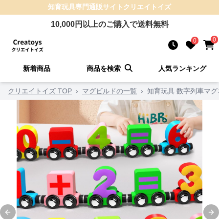
知育玩具
専門通販サイト
クリエイトイズ
10,000
円以上のご購入で送料無料
0
0
新着商品
商品を検索
人気ランキング
クリエイトイズ TOP
›
マグビルドの一覧
›
知育玩具 数字列車マ
Previous slide
Ne