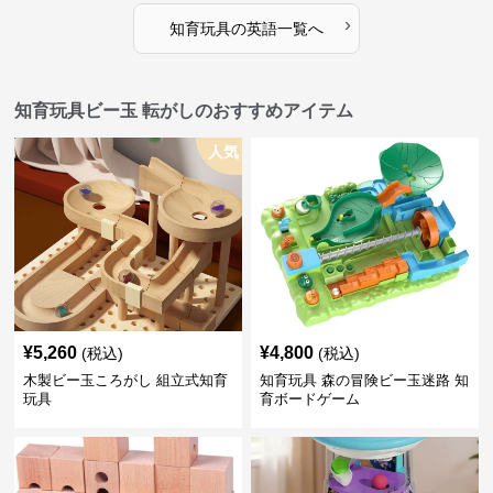
›
知育玩具
の
英語
一覧へ
知育玩具ビー玉 転がしのおすすめアイテム
人気
¥
5,260
¥
4,800
(税込)
(税込)
木製ビー玉ころがし 組立式知育
知育玩具 森の冒険ビー玉迷路 知
玩具
育ボードゲーム