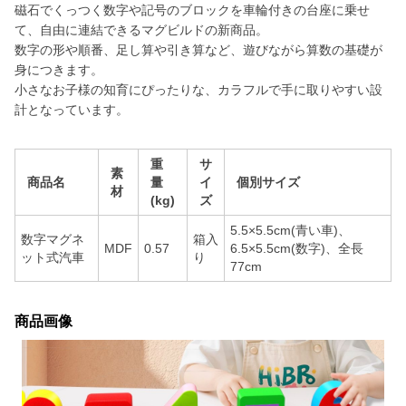
磁石でくっつく数字や記号のブロックを車輪付きの台座に乗せ
て、自由に連結できるマグビルドの新商品。
数字の形や順番、足し算や引き算など、遊びながら算数の基礎が
身につきます。
小さなお子様の知育にぴったりな、カラフルで手に取りやすい設
計となっています。
重
サ
素
商品名
量
イ
個別サイズ
材
(kg)
ズ
5.5×5.5cm(青い車)、
数字マグネ
箱入
MDF
0.57
6.5×5.5cm(数字)、全長
ット式汽車
り
77cm
商品画像