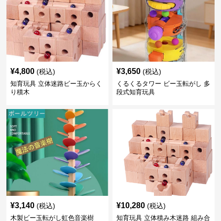
¥
4,800
¥
3,650
(税込)
(税込)
知育玩具 立体迷路ビー玉からく
くるくるタワー ビー玉転がし 多
り積木
段式知育玩具
¥
3,140
¥
10,280
(税込)
(税込)
木製ビー玉転がし虹色音楽樹
知育玩具 立体積み木迷路 組み合