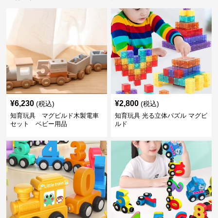
¥
6,230
¥
2,800
(税込)
(税込)
知育玩具 マグビルド木製電車
知育玩具 光る立体パズル マグビ
セット ベビー用品
ルド