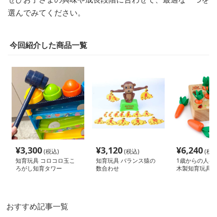
選んでみてください。
今回紹介した商品一覧
¥
3,300
¥
3,120
¥
6,240
(税込)
(税込)
(税込
知育玩具 コロコロ玉こ
知育玩具 バランス猿の
1歳からの人参
ろがし知育タワー
数合わせ
木製知育玩具
おすすめ記事一覧