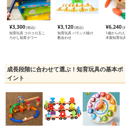
¥
3,300
¥
3,120
¥
6,240
(税込)
(税込)
(税込
知育玩具 コロコロ玉こ
知育玩具 バランス猿の
1歳からの人参
ろがし知育タワー
数合わせ
木製知育玩具
成長段階に合わせて選ぶ！知育玩具の基本ポ
イント